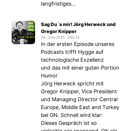
langfristiges...
Sag Du´s mir! Jörg Herweck und
Gregor Knipper
24. June 2025
‧
36m 2s
In der ersten Episode unseres
Podcasts trifft Hygge auf
technologische Exzellenz
und das mit einer guten Portion
Humor
Jörg Herweck spricht mit
Gregor Knipper, Vice President
und Managing Director Central
Europe, Middle East and Turkey
bei GN. Schnell wird klar:
Dieses Gespräch ist so
vielseitig wie spannend. Ob ein